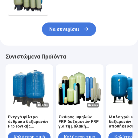
συνήθειας FRP
Να συνεχίσει
Συνιστώμενα Προϊόντα
Ενεργό φίλτρο
Σκάφος υψηλών
Μπλε χρώμα
άνθρακα δεξαμενών
FRP δεξαμενών FRP
δεξαμενών
Frp ιονικής
για τη μαλακή
αποθήκευσης 
ανταλλαγής
δεξαμενή νερού RO
δεξαμενών δο
αντιοξειδωτικό και
Preteatment FRP
πίεσης κατερ
Καλύτερη τιμή
Καλύτερη τιμή
Καλύτερη 