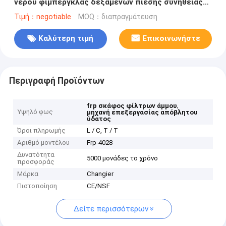
νερού φίμπεργκλας δεξαμενών πίεσης συνήθειας
FRP
Τιμή：negotiable
MOQ：διαπραγμάτευση
Καλύτερη τιμή
Επικοινωνήστε
Περιγραφή Προϊόντων
,
frp σκάφος φίλτρων άμμου
Υψηλό φως
μηχανή επεξεργασίας απόβλητου
ύδατος
Όροι πληρωμής
L / C, T / T
Αριθμό μοντέλου
Frp-4028
Δυνατότητα
5000 μονάδες το χρόνο
προσφοράς
Μάρκα
Changier
Πιστοποίηση
CE/NSF
Δείτε περισσότερων