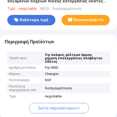
δεξαμενών δοχείων πίεσης κατεργασίας ύδατος
FRP RO
Τιμή：negotiable
MOQ：διαπραγμάτευση
Καλύτερη τιμή
Επικοινωνήστε
Περιγραφή Προϊόντων
,
frp σκάφος φίλτρων άμμου
Υψηλό φως
μηχανή επεξεργασίας απόβλητου
ύδατος
Αριθμό μοντέλου
Frp-0002
Μάρκα
Changier
Πιστοποίηση
NSF
Ποσότητα
διαπραγμάτευση
παραγγελίας min
Τιμή
negotiable
Δείτε περισσότερων