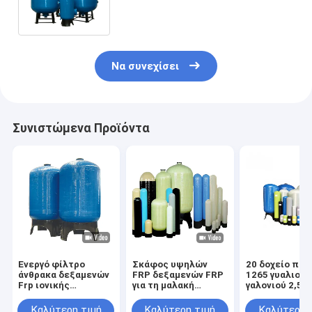
ύδατος FRP RO
Να συνεχίσει
Συνιστώμενα Προϊόντα
Ενεργό φίλτρο
Σκάφος υψηλών
20 δοχείο πίε
άνθρακα δεξαμενών
FRP δεξαμενών FRP
1265 γυαλιού 
Frp ιονικής
για τη μαλακή
γαλονιού 2,5»
ανταλλαγής
δεξαμενή νερού RO
σκάφος ανοίγ
αντιοξειδωτικό και
Preteatment FRP
RO
Καλύτερη τιμή
Καλύτερη τιμή
Καλύτερη 