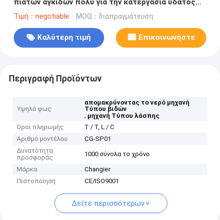
πιάτων αγκίδων πολυ για την κατεργασία ύδατος
αποβλήτων λάσπης
Τιμή：negotiable
MOQ：διαπραγμάτευση
Καλύτερη τιμή
Επικοινωνήστε
Περιγραφή Προϊόντων
απομακρύνοντας το νερό μηχανή
Υψηλό φως
Τύπου βιδών
,
μηχανή Τύπου λάσπης
Όροι πληρωμής
T / T, L / C
Αριθμό μοντέλου
CG-SP01
Δυνατότητα
1000 σύνολα το χρόνο
προσφοράς
Μάρκα
Changier
Πιστοποίηση
CE/ISO9001
Δείτε περισσότερων