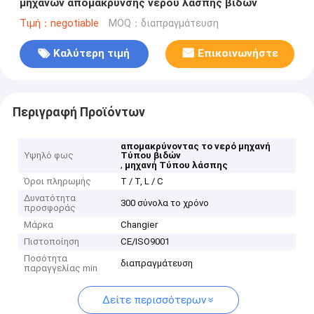
μηχανών απομάκρυνσης νερού λάσπης βιδών
Τιμή：negotiable
MOQ：διαπραγμάτευση
Καλύτερη τιμή
Επικοινωνήστε
Περιγραφή Προϊόντων
απομακρύνοντας το νερό μηχανή
Υψηλό φως
Τύπου βιδών
,
μηχανή Τύπου λάσπης
Όροι πληρωμής
T / T, L / C
Δυνατότητα
300 σύνολα το χρόνο
προσφοράς
Μάρκα
Changier
Πιστοποίηση
CE/ISO9001
Ποσότητα
διαπραγμάτευση
παραγγελίας min
Δείτε περισσότερων