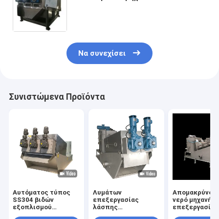
απομάκρυνσης νερού λάσπης
βιδών
Να συνεχίσει
Συνιστώμενα Προϊόντα
Αυτόματος τύπος
Λυμάτων
Απομακρύνοντ
SS304 βιδών
επεξεργασίας
νερό μηχανή 
εξοπλισμού
λάσπης
επεξεργασίας
επεξεργασίας
απομακρύνοντας το
απόβλητου ύδ