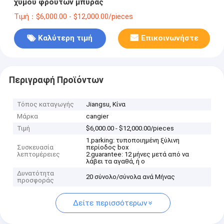
χυμού φρούτων μπύρας
Τιμή：$6,000.00 - $12,000.00/pieces
Καλύτερη τιμή
Επικοινωνήστε
Περιγραφή Προϊόντων
Τόπος καταγωγής
Jiangsu, Κίνα
Μάρκα
cangier
Τιμή
$6,000.00 - $12,000.00/pieces
1.parking: τυποποιημένη ξύλινη
Συσκευασία
περίοδος box
λεπτομέρειες
2.guarantee: 12 μήνες μετά από να
λάβει τα αγαθά, ή ο
Δυνατότητα
20 σύνολο/σύνολα ανά Μήνας
προσφοράς
Δείτε περισσότερων