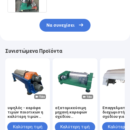
Να συνεχίσει
Συνιστώμενα Προϊόντα
υψηλός - καράφα
εξατομικεύσιμη
Επαγγελματικ
τιμών ποιοτικών η
μηχανή καραφών
διαχωριστής
καλύτερη τιμών
σχεδίου
σχεδίου για να
καλύτερη
εργοστασίων για τη
χωρίσει τα σ
υποβάλλει σε
διευκρίνιση
μόρια σε
Καλύτερη τιμή
Καλύτερη τιμή
Καλύτερη 
φυγοκέντρωση από
εκκρεμότητα