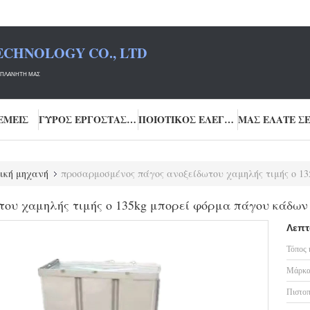
ECHNOLOGY CO., LTD
Ν ΠΛΑΝΉΤΗ ΜΑΣ
ΕΜΕΊΣ
ΓΎΡΟΣ ΕΡΓΟΣΤΑΣΊΩΝ
ΠΟΙΟΤΙΚΌΣ ΈΛΕΓΧΟΣ
ική μηχανή
προσαρμοσμένος πάγος ανοξείδωτου χαμηλής τιμής ο 135kg μπορεί 
του χαμηλής τιμής ο 135kg μπορεί φόρμα πάγου κάδω
Λεπτ
Τόπος 
Μάρκα
Πιστοπ