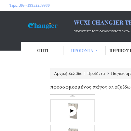
Τηλ.::
86--19952259980
WUXI CHANGIER T
ΠΡΟΣΤΑΤΕΎΣΤΕ ΤΟΥΣ ΥΔΆΤΙΝΟΥΣ ΠΌΡΟΥΣ ΓΙΑ ΤΟ
ΣΠΊΤΙ
ΠΡΟΪΌΝΤΑ
ΠΕΡΊΠΟΥ 
Αρχική Σελίδα
Προϊόντα
Παγοποιητ
προσαρμοσμένος πάγος ανοξείδω