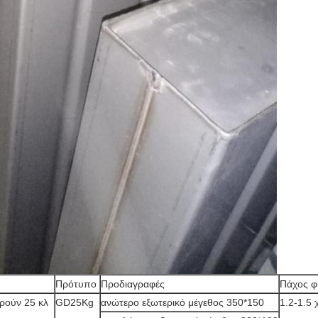
Πρότυπο
Προδιαγραφές
Πάχος 
ρούν 25 κλ
GD25Kg
ανώτερο εξωτερικό μέγεθος 350*150
1.2-1.5 χ