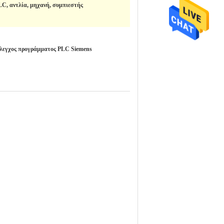
LC, αντλία, μηχανή, συμπιεστής
λεγχος προγράμματος PLC Siemens