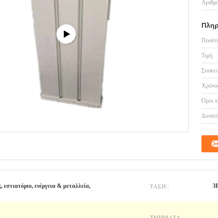
Αριθμό
Πληρ
Ποσότη
Τιμή:
Συσκευ
Χρόνος
Όροι π
Δυνατό
ΤΆΣΗ::
 εστιατόριο, ενέργεια & μεταλλεία,
3
ΤΜΉΜΑΤΑ