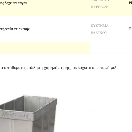
θος δοχείων πάγου
P
ΠΥΡΉΝΩΝ:
ΣΎΣΤΗΜΑ
υπηρεσία επισκευής
Έ
ΕΛΈΓΧΟΥ::
 αποθέματα, πώληση χαμηλής τιμής, με έρχεται σε επαφή με!