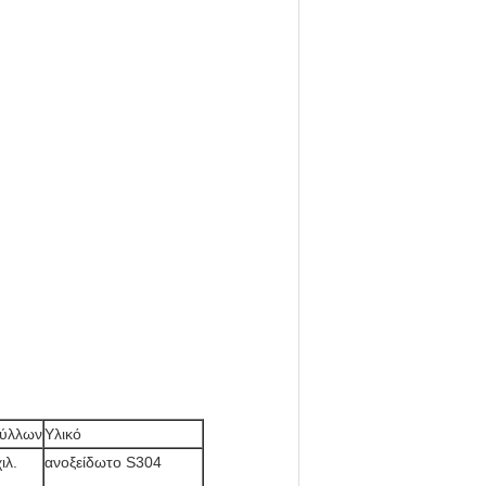
φύλλων
Υλικό
ιλ.
ανοξείδωτο S304