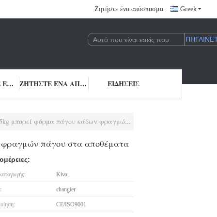
Ζητήστε ένα απόσπασμα
Greek
ΜΑΣ ΕΛΆΤΕ ΣΕ ΕΠΑΦΉ ΜΕ
ΖΗΤΉΣΤΕ ΈΝΑ ΑΠΌΣΠΑΣΜΑ
ΕΙΔΉΣΕΙΣ
φόρμα πάγου κάδων φραγμών πάγου στα αποθέματα
ν φραγμών πάγου στα αποθέματα
ομέρειες:
καταγωγής:
Κίνα
:
changier
οίηση:
CE/ISO9001