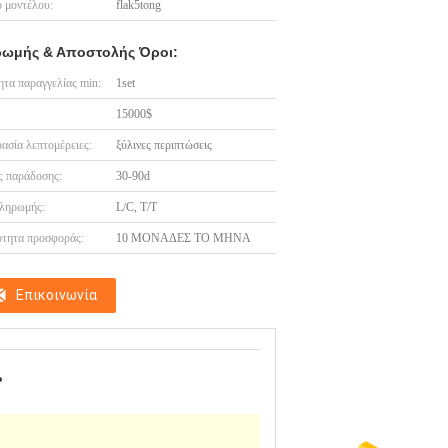
 μοντέλου:
flak5tong
ωμής & Αποστολής Όροι:
τα παραγγελίας min:
1set
15000$
ασία λεπτομέρειες:
ξύλινες περιπτώσεις
 παράδοσης:
30-90d
ληρωμής:
L/C, T/T
τητα προσφοράς:
10 ΜΟΝΑΔΕΣ ΤΟ ΜΗΝΑ
Επικοινωνία
P