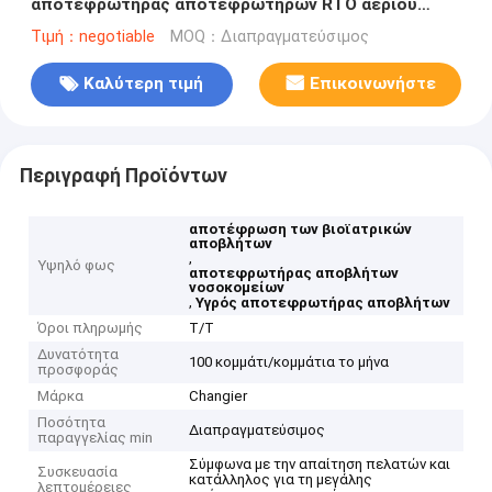
αποτεφρωτήρας αποτεφρωτήρων RTO αερίου
αποβλήτων τρεις-αιθουσών αναπαραγωγικός
Τιμή：negotiable
MOQ：Διαπραγματεύσιμος
Καλύτερη τιμή
Επικοινωνήστε
Περιγραφή Προϊόντων
αποτέφρωση των βιοϊατρικών
αποβλήτων
,
Υψηλό φως
αποτεφρωτήρας αποβλήτων
νοσοκομείων
,
Υγρός αποτεφρωτήρας αποβλήτων
Όροι πληρωμής
T/T
Δυνατότητα
100 κομμάτι/κομμάτια το μήνα
προσφοράς
Μάρκα
Changier
Ποσότητα
Διαπραγματεύσιμος
παραγγελίας min
Σύμφωνα με την απαίτηση πελατών και
Συσκευασία
κατάλληλος για τη μεγάλης
λεπτομέρειες