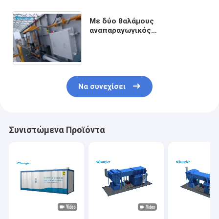
Με δύο θαλάμους
αναπαραγωγικός
αποτεφρωτήρας
αποτεφρωτήρων RTO αερίου
αποβλήτων τρεις-αιθουσών
αναπαραγωγικός
Να συνεχίσει
Συνιστώμενα Προϊόντα