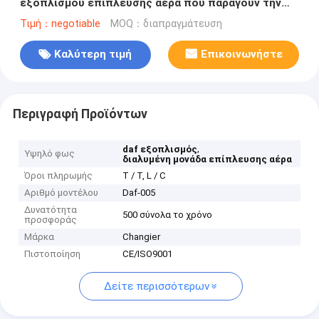
εξοπλισμού επίπλευσης αέρα που παράγουν την
τεχνολογία
Τιμή：negotiable
MOQ：διαπραγμάτευση
Καλύτερη τιμή
Επικοινωνήστε
Περιγραφή Προϊόντων
,
daf εξοπλισμός
Υψηλό φως
διαλυμένη μονάδα επίπλευσης αέρα
Όροι πληρωμής
T / T, L / C
Αριθμό μοντέλου
Daf-005
Δυνατότητα
500 σύνολα το χρόνο
προσφοράς
Μάρκα
Changier
Πιστοποίηση
CE/ISO9001
Δείτε περισσότερων