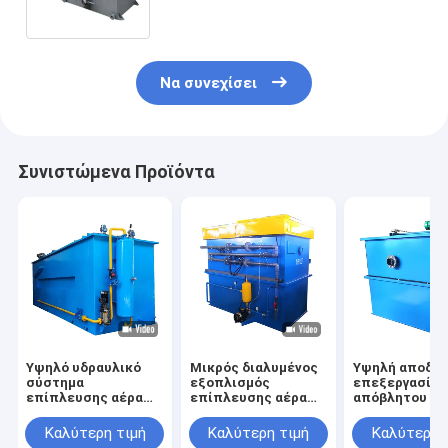
την τεχνολογία
Να συνεχίσει
Συνιστώμενα Προϊόντα
Υψηλό υδραυλικό
Μικρός διαλυμένος
Υψηλή αποδοτ
σύστημα
εξοπλισμός
επεξεργασία
επίπλευσης αέρα
επίπλευσης αέρα
απόβλητου ύδ
φορτίων διαλυμένο
στο υδάτινο
επίπλευσης α
DAF για την
σύστημα
DAF διαλυμέν
Καλύτερη τιμή
Καλύτερη τιμή
Καλύτερη 
επεξεργασία
αποβλήτων
μηχανή